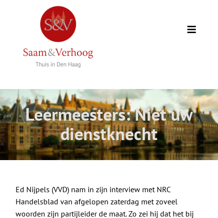
Ga
naar
inhoud
Toggle
Naviga
Thuis
Opdrachtgevers
Leermeesters: Niet uw
Expertise
dienstknecht
Wie we zijn
Academie
Ed Nijpels (VVD) nam in zijn interview met NRC
Handelsblad van afgelopen zaterdag met zoveel
woorden zijn partijleider de maat. Zo zei hij dat het bij