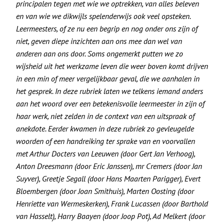
principalen tegen met wie we optrekken, van alles beleven
en van wie we dikwijls spelenderwijs ook veel opsteken.
Leermeesters, of ze nu een begrip en nog onder ons zijn of
niet, geven diepe inzichten aan ons mee dan wel van
anderen aan ons door. Soms ongemerkt putten we zo
wijsheid uit het werkzame leven die weer boven komt drijven
in een min of meer vergelijkbaar geval, die we aanhalen in
het gesprek. In deze rubriek laten we telkens iemand anders
aan het woord over een betekenisvolle leermeester in zijn of
haar werk, niet zelden in de context van een uitspraak of
anekdote. Eerder kwamen in deze rubriek zo gevleugelde
woorden of een handreiking ter sprake van en voorvallen
met Arthur Docters van Leeuwen (door Gert Jan Verhoog),
Anton Dreesmann (door Eric Janssen), mr Cremers (door Jan
Suyver), Greetje Segall (door Hans Maarten Parigger), Evert
Bloembergen (door Joan Smithuis), Marten Oosting (door
Henriette van Wermeskerken), Frank Lucassen (door Barthold
van Hasselt), Harry Baayen (door Joop Pot), Ad Melkert (door