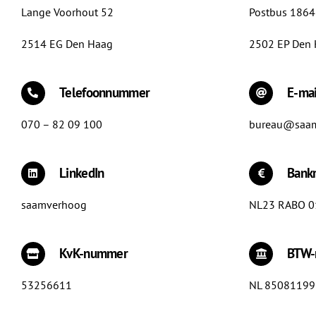
Lange Voorhout 52
Postbus 186
2514 EG Den Haag
2502 EP Den
Telefoonnummer
E-mai
070 – 82 09 100
bureau@saam
LinkedIn
Bank
saamverhoog
NL23 RABO 0
KvK-nummer
BTW
53256611
NL 8508119