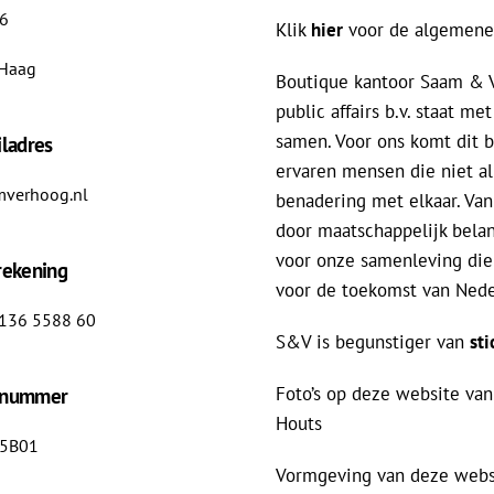
46
Klik
hier
voor de algemene
 Haag
Boutique kantoor Saam & V
public affairs b.v. staat 
samen. Voor ons komt dit b
ladres
ervaren mensen die niet a
verhoog.nl
benadering met elkaar. Van
door maatschappelijk belan
voor onze samenleving die 
rekening
voor de toekomst van Nede
136 5588 60
S&V is begunstiger van
sti
Foto’s op deze website van:
-nummer
Houts
95B01
Vormgeving van deze webs