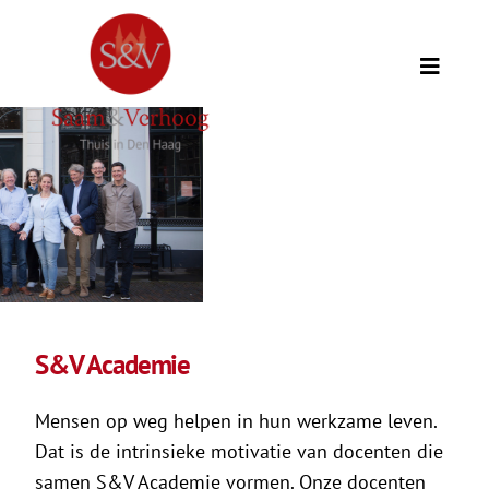
Ga
naar
inhoud
Toggle
Naviga
Thuis
Opdrachtgevers
Expertise
Wie we zijn
S&V Academie
Academie
Mensen op weg helpen in hun werkzame leven.
Dat is de intrinsieke motivatie van docenten die
samen S&V Academie vormen. Onze docenten