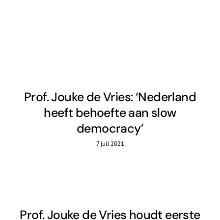
De Politieke Coach
Raadgevers
Actueel
Contact
Prof. Jouke de Vries: ‘Nederland
heeft behoefte aan slow
democracy’
7 juli 2021
Prof. Jouke de Vries houdt eerste