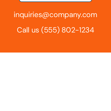
inquiries@company.com
Call us
(555) 802-1234