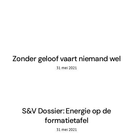
De Politieke Coach
Raadgevers
Actueel
Contact
Zonder geloof vaart niemand wel
31 mei 2021
S&V Dossier: Energie op de
formatietafel
31 mei 2021