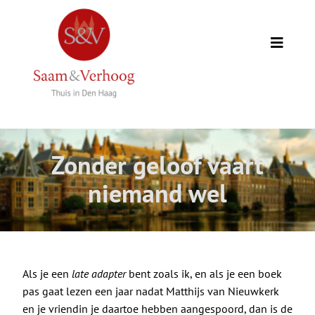
Ga
naar
inhoud
Toggle
Naviga
Thuis
Opdrachtgevers
Zonder geloof vaart
Expertise
niemand wel
Wie we zijn
Academie
Als je een
late adapter
bent zoals ik, en als je een boek
pas gaat lezen een jaar nadat Matthijs van Nieuwkerk
en je vriendin je daartoe hebben aangespoord, dan is de