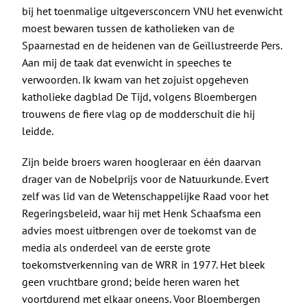
De Politieke Coach
bij het toenmalige uitgeversconcern VNU het evenwicht
moest bewaren tussen de katholieken van de
Raadgevers
Spaarnestad en de heidenen van de Geïllustreerde Pers.
Aan mij de taak dat evenwicht in speeches te
verwoorden. Ik kwam van het zojuist opgeheven
Actueel
katholieke dagblad De Tijd, volgens Bloembergen
trouwens de fiere vlag op de modderschuit die hij
Contact
leidde.
Zijn beide broers waren hoogleraar en één daarvan
drager van de Nobelprijs voor de Natuurkunde. Evert
zelf was lid van de Wetenschappelijke Raad voor het
Regeringsbeleid, waar hij met Henk Schaafsma een
advies moest uitbrengen over de toekomst van de
media als onderdeel van de eerste grote
toekomstverkenning van de WRR in 1977. Het bleek
geen vruchtbare grond; beide heren waren het
voortdurend met elkaar oneens. Voor Bloembergen