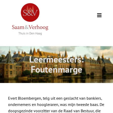
Ga
naar
inhoud
Toggle
Naviga
Thuis
Opdrachtgevers
Leermeesters:
Expertise
Foutenmarge
Wie we zijn
Academie
Evert Bloembergen, telg uit een geslacht van bankiers,
ondernemers en hoogleraren, was mijn tweede baas. De
doopsgezinde voorzitter van de Raad van Bestuur, die