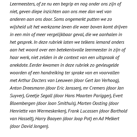
Leermeesters, of ze nu een begrip en nog onder ons zijn of
niet, geven diepe inzichten aan ons mee dan wel van
anderen aan ons door. Soms ongemerkt putten we zo
wijsheid uit het werkzame leven die weer boven komt drijven
in een min of meer vergelijkbaar geval, die we aanhalen in
het gesprek. In deze rubriek laten we telkens iemand anders
aan het woord over een betekenisvolle leermeester in zijn of
haar werk, niet zelden in de context van een uitspraak of
anekdote. Eerder kwamen in deze rubriek zo gevleugelde
woorden of een handreiking ter sprake van en voorvallen
met Arthur Docters van Leeuwen (door Gert Jan Verhoog),
Anton Dreesmann (door Eric Janssen), mr Cremers (door Jan
Suyver), Greetje Segall (door Hans Maarten Parigger), Evert
Bloembergen (door Joan Smithuis), Marten Oosting (door
Henriette van Wermeskerken), Frank Lucassen (door Barthold
van Hasselt), Harry Baayen (door Joop Pot) en Ad Melkert
(door David Jongen).