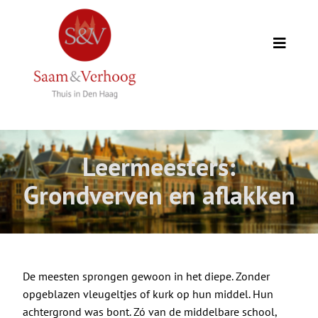
Ga
naar
inhoud
Toggle
Naviga
Thuis
Opdrachtgevers
Leermeesters:
Expertise
Grondverven en aflakken
Wie we zijn
Academie
De meesten sprongen gewoon in het diepe. Zonder
opgeblazen vleugeltjes of kurk op hun middel. Hun
achtergrond was bont. Zó van de middelbare school,