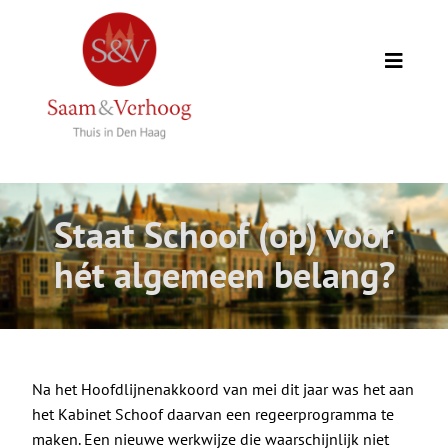
Ga
naar
inhoud
Toggle
Naviga
Thuis
Opdrachtgevers
Staat Schoof (op) voor
Expertise
hét algemeen belang?
Wie we zijn
Academie
Na het Hoofdlijnenakkoord van mei dit jaar was het aan
het Kabinet Schoof daarvan een regeerprogramma te
maken. Een nieuwe werkwijze die waarschijnlijk niet