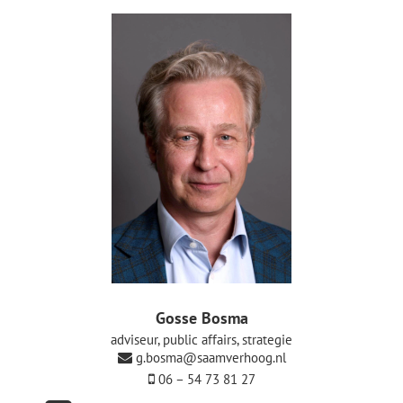
De Politieke Coach
Raadgevers
Actueel
Contact
Gosse Bosma
adviseur, public affairs, strategie
g.bosma@saamverhoog.nl
06 – 54 73 81 27