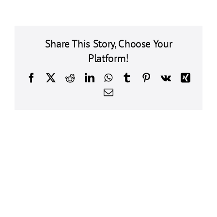
porta
interdum
risus,
at
Share This Story, Choose Your
scelerisque
Platform!
ante
faucibus
porttitor
Facebook
X
Reddit
LinkedIn
WhatsApp
Tumblr
Pinterest
Vk
Xing
erat
E-
sit?
mail