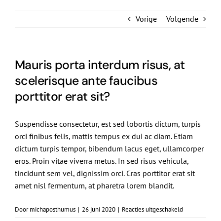
De Politieke Coach
Vorige
Volgende
Raadgevers
Actueel
Mauris porta interdum risus, at
scelerisque ante faucibus
Contact
porttitor erat sit?
Suspendisse consectetur, est sed lobortis dictum, turpis
orci finibus felis, mattis tempus ex dui ac diam. Etiam
dictum turpis tempor, bibendum lacus eget, ullamcorper
eros. Proin vitae viverra metus. In sed risus vehicula,
tincidunt sem vel, dignissim orci. Cras porttitor erat sit
amet nisl fermentum, at pharetra lorem blandit.
voor
Door
michaposthumus
|
26 juni 2020
|
Reacties uitgeschakeld
Mauris