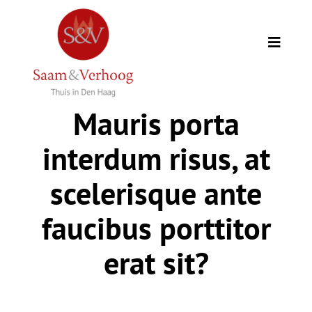
Ga
naar
inhoud
Toggle
Naviga
Thuis
Mauris porta
Opdrachtgevers
interdum risus, at
Expertise
scelerisque ante
faucibus porttitor
Wie we zijn
erat sit?
Academie