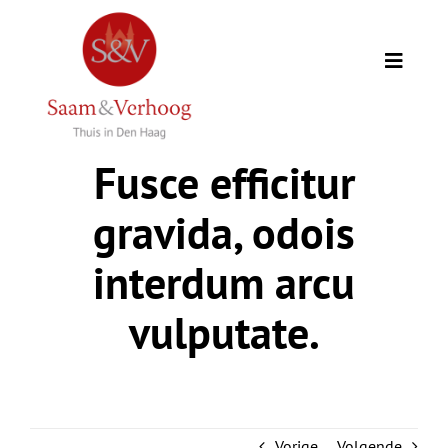
Ga
naar
inhoud
Toggle
Naviga
Thuis
Fusce efficitur
Opdrachtgevers
gravida, odois
Expertise
interdum arcu
vulputate.
Wie we zijn
Academie
Vorige
Volgende