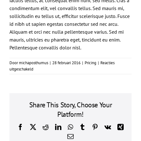
iaculis tellus, ac consequat enim nunc sed metus. Cras a
condimentum elit, vel convallis tellus. Sed mauris mi,
sollicitudin eu tellus ut, efficitur scelerisque justo. Fusce
id nibh ut sapien egestas consectetur sed nec arcu.
Aliquam et orci nec nulla pellentesque varius. Sed mi
mauris, ultricies eu pharetra eget, tincidunt eu enim.
Pellentesque convallis dolor nisl.
Door
michaposthumus
|
28 februari 2016
|
Pricing
|
Reacties
voor
uitgeschakeld
Fusce
efficitur
gravida,
odois
interdum
Share This Story, Choose Your
arcu
Platform!
vulputate.
Facebook
X
Reddit
LinkedIn
WhatsApp
Tumblr
Pinterest
Vk
Xing
E-