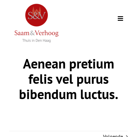
Ga
naar
inhoud
Toggle
Naviga
Thuis
Aenean pretium
Opdrachtgevers
felis vel purus
Expertise
bibendum luctus.
Wie we zijn
Academie
Volgende