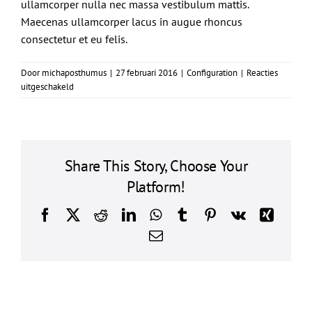
ullamcorper nulla nec massa vestibulum mattis.
Maecenas ullamcorper lacus in augue rhoncus
consectetur et eu felis.
Door
michaposthumus
|
27 februari 2016
|
Configuration
|
Reacties
voor
uitgeschakeld
Aenean
pretium
felis
vel
purus
Share This Story, Choose Your
bibendum
Platform!
luctus.
Facebook
X
Reddit
LinkedIn
WhatsApp
Tumblr
Pinterest
Vk
Xing
E-
mail