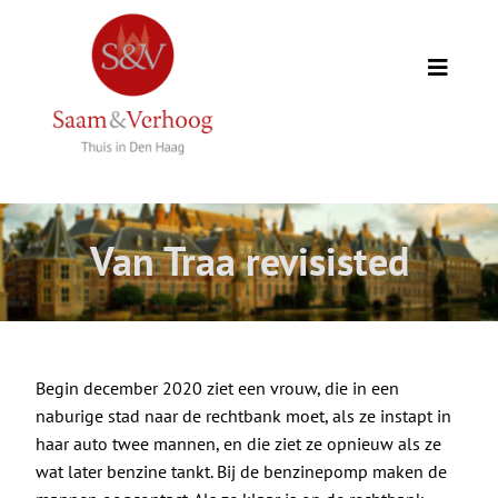
Ga
naar
inhoud
Toggle
Naviga
Thuis
Opdrachtgevers
Van Traa revisisted
Expertise
Wie we zijn
Begin december 2020 ziet een vrouw, die in een
naburige stad naar de rechtbank moet, als ze instapt in
Academie
haar auto twee mannen, en die ziet ze opnieuw als ze
wat later benzine tankt. Bij de benzinepomp maken de