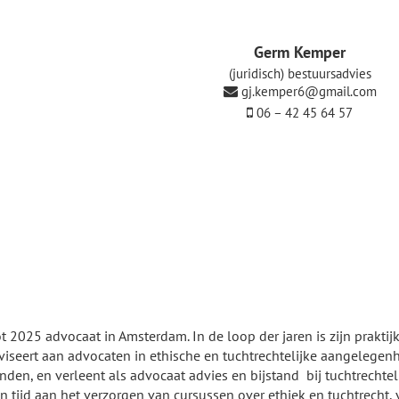
Germ Kemper
(juridisch) bestuursadvies
gj.kemper6@gmail.com
06 – 42 45 64 57
2025 advocaat in Amsterdam. In de loop der jaren is zijn praktij
dviseert aan advocaten in ethische en tuchtrechtelijke aangelege
n, en verleent als advocaat advies en bijstand bij tuchtrechtel
n tijd aan het verzorgen van cursussen over ethiek en tuchtrecht,