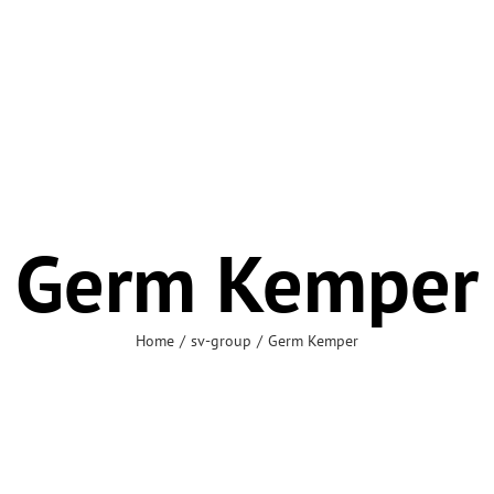
Germ Kemper
Home
sv-group
Germ Kemper