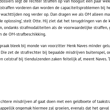
fdossiers legt de rechter straffen op van hooguit een paar wek
elstraffen vorderen dan worden de capaciteitsproblemen bij 
 wachttijden nog verder op. Dan dragen we als OM alleen maa
e oplossing’, stelt Otte. Hij ziet dat het terugdringen van de
n, ondanks strafmodaliteiten als de voorwaardelijke straffen, 
en de OM-strafbeschikking.
praak bleek bij monde van voorzitter Henk Naves minder ge
 Die zet de strafrechter bij bepaalde misdrijven buitenspel, o
n celstraf bij tienduizenden zaken feitelijk af, meent Naves. 
htere misdrijven af gaat doen met een geldboete of taakstraf
appelijk ongemak hiermee zal groeien, evenals dat het geval 