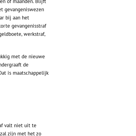
en of maanden. Blijft
het gevangeniswezen
r bij aan het
 korte gevangenisstraf
geldboete, werkstraf,
lukkig met de nieuwe
ndergraaft de
‘Dat is maatschappelijk
 valt niet uit te
zal zijn met het zo