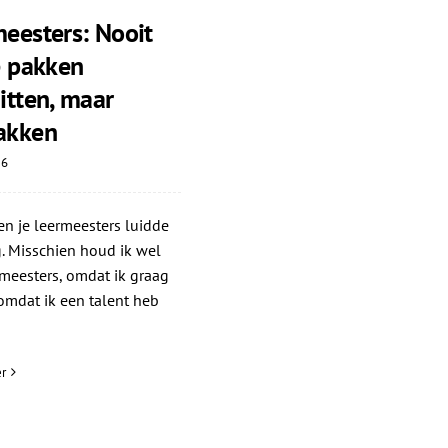
eesters: Nooit
e pakken
itten, maar
akken
26
n je leermeesters luidde
. Misschien houd ik wel
meesters, omdat ik graag
 omdat ik een talent heb
r