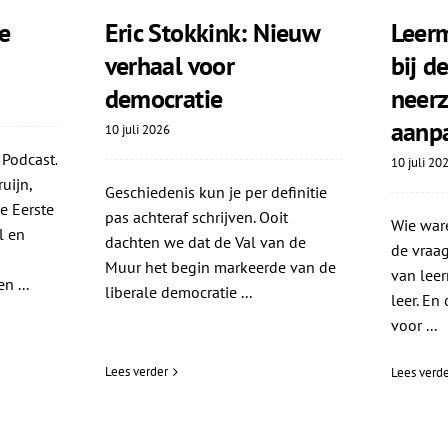
e
Eric Stokkink: Nieuw
Leerm
verhaal voor
bij d
democratie
neerz
aanp
10 juli 2026
 Podcast.
10 juli 20
uijn,
Geschiedenis kun je per definitie
e Eerste
pas achteraf schrijven. Ooit
Wie ware
l en
dachten we dat de Val van de
de vraag
Muur het begin markeerde van de
van leer
n ...
liberale democratie ...
leer. En
voor ...
Lees verder
Lees verde