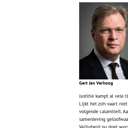
Gert Jan Verhoog
Justitie kampt al vele
Lijkt het zo’n vaart ni
volgende calamiteit. Aa
samenleving geloofwaard
Veiligheid nu doet wor