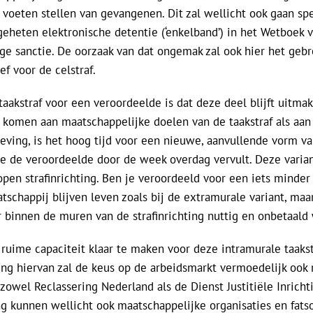
j voeten stellen van gevangenen. Dit zal wellicht ook gaan spel
eheten elektronische detentie (‘enkelband’) in het Wetboek v
ige sanctie. De oorzaak van dat ongemak zal ook hier het gebr
ef voor de celstraf.
aakstraf voor een veroordeelde is dat deze deel blijft uitma
komen aan maatschappelijke doelen van de taakstraf als aan
eving, is het hoog tijd voor een nieuwe, aanvullende vorm van
die de veroordeelde door de week overdag vervult. Deze varia
pen strafinrichting. Ben je veroordeeld voor een iets minder 
tschappij blijven leven zoals bij de extramurale variant, maa
r binnen de muren van de strafinrichting nuttig en onbetaald
ruime capaciteit klaar te maken voor deze intramurale taakst
ing hiervan zal de keus op de arbeidsmarkt vermoedelijk ook 
j zowel Reclassering Nederland als de Dienst Justitiële Inrich
 kunnen wellicht ook maatschappelijke organisaties en fatso