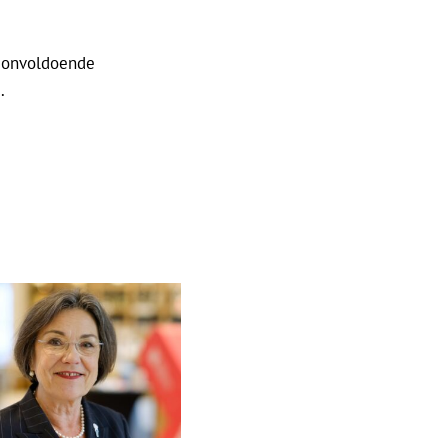
e onvoldoende
.