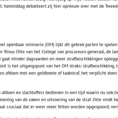
rt. Vanmiddag debatteert zij hier opnieuw over met de Twee
et openbaar miniserie (OM) lijkt dit gebrek parten te spelen i
tter Rinus Otte van het College van procureurs-generaal, de lan
gaat minder dagvaarden en meer strafbeschikkingen opleggen
it is het uitgangspunt van het OM straks: strafbeschikking, t
zo afdoen met een geldboete of taakstraf, het verplicht doen
afdoen en slachtoffers bedienen in een tijd waarin nu ook lic
ening van de zaken en uitvoering van de straf. Otte vindt he
aat cruciaal dat er weer meer feiten worden opgespoord, verv