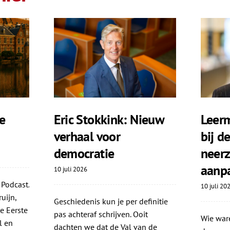
e
Eric Stokkink: Nieuw
Leerm
verhaal voor
bij d
democratie
neerz
aanp
10 juli 2026
 Podcast.
10 juli 20
uijn,
Geschiedenis kun je per definitie
e Eerste
pas achteraf schrijven. Ooit
Wie ware
l en
dachten we dat de Val van de