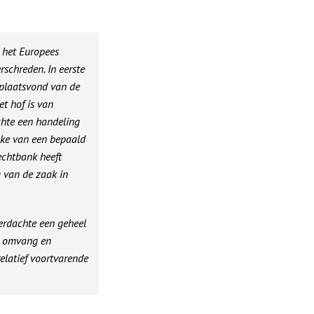
n het Europees
schreden. In eerste
 plaatsvond van de
t hof is van
chte een handeling
ake van een bepaald
echtbank heeft
 van de zaak in
erdachte een geheel
e omvang en
relatief voortvarende