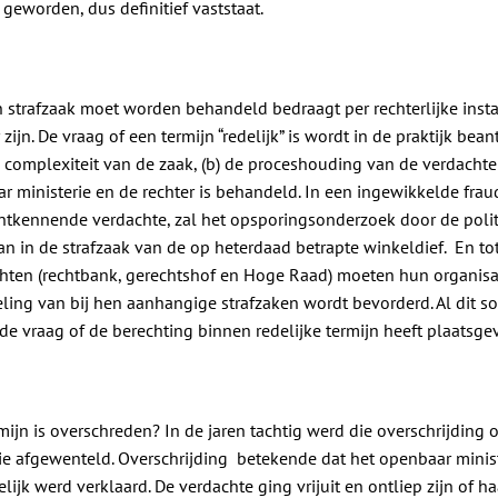
 geworden, dus definitief vaststaat.
 strafzaak moet worden behandeld bedraagt per rechterlijke insta
 zijn. De vraag of een termijn “redelijk” is wordt in de praktijk b
de complexiteit van de zaak, (b) de proceshouding van de verdachte
r ministerie en de rechter is behandeld. In een ingewikkelde fra
ntkennende verdachte, zal het opsporingsonderzoek door de polit
 in de strafzaak van de op heterdaad betrapte winkeldief. En tot
chten (rechtbank, gerechtshof en Hoge Raad) moeten hun organisat
ing van bij hen aanhangige strafzaken wordt bevorderd. Al dit so
e vraag of de berechting binnen redelijke termijn heeft plaatsge
rmijn is overschreden? In de jaren tachtig werd die overschrijding 
ie afgewenteld. Overschrijding betekende dat het openbaar ministe
ijk werd verklaard. De verdachte ging vrijuit en ontliep zijn of haar