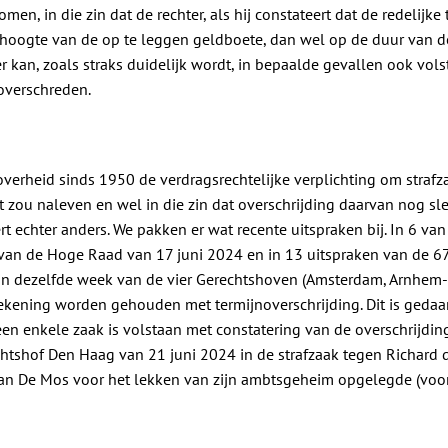
men, in die zin dat de rechter, als hij constateert dat de redelijke
 hoogte van de op te leggen geldboete, dan wel op de duur van de
r kan, zoals straks duidelijk wordt, in bepaalde gevallen ook vol
 overschreden.
verheid sinds 1950 de verdragsrechtelijke verplichting om strafz
t zou naleven en wel in die zin dat overschrijding daarvan nog sl
rt echter anders. We pakken er wat recente uitspraken bij. In 6 van
van de Hoge Raad van 17 juni 2024 en in 13 uitspraken van de 67
 in dezelfde week van de vier Gerechtshoven (Amsterdam, Arnhe
ekening worden gehouden met termijnoverschrijding. Dit is gedaa
een enkele zaak is volstaan met constatering van de overschrijding
chtshof Den Haag van 21 juni 2024 in de strafzaak tegen Richard
aan De Mos voor het lekken van zijn ambtsgeheim opgelegde (voo