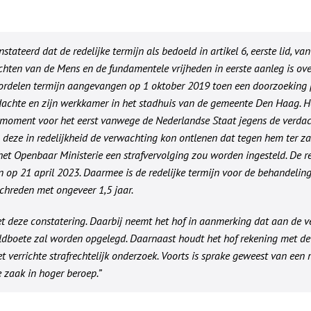
stateerd dat de redelijke termijn als bedoeld in artikel 6, eerste lid, va
hten van de Mens en de fundamentele vrijheden in eerste aanleg is over
oordelen termijn aangevangen op 1 oktober 2019 toen een doorzoeking
achte en zijn werkkamer in het stadhuis van de gemeente Den Haag. He
 moment voor het eerst vanwege de Nederlandse Staat jegens de verda
n deze in redelijkheid de verwachting kon ontlenen dat tegen hem ter z
 het Openbaar Ministerie een strafvervolging zou worden ingesteld. De r
 op 21 april 2023. Daarmee is de redelijke termijn voor de behandeling
chreden met ongeveer 1,5 jaar.
et deze constatering. Daarbij neemt het hof in aanmerking dat aan de v
ldboete zal worden opgelegd. Daarnaast houdt het hof rekening met d
t verrichte strafrechtelijk onderzoek. Voorts is sprake geweest van een 
 zaak in hoger beroep.”