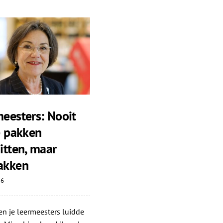
eesters: Nooit
e pakken
itten, maar
akken
26
n je leermeesters luidde