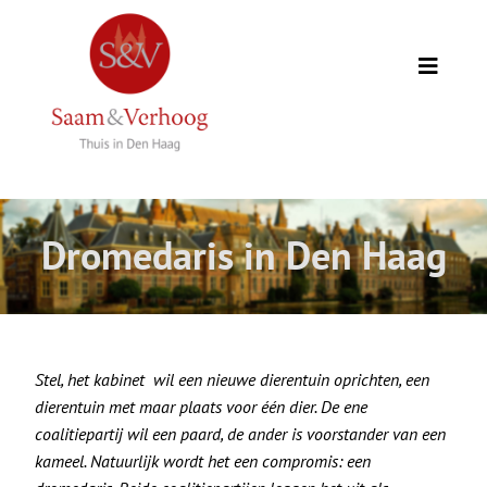
Ga
naar
inhoud
Toggle
Naviga
Thuis
Opdrachtgevers
Dromedaris in Den Haag
Expertise
Wie we zijn
Stel, het kabinet wil een nieuwe dierentuin oprichten, een
dierentuin met maar plaats voor één dier. De ene
Academie
coalitiepartij wil een paard, de ander is voorstander van een
kameel. Natuurlijk wordt het een compromis: een