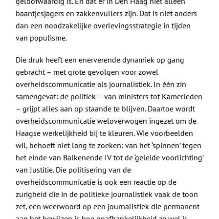
geloofwaardig is. En dat er in Den Haag niet alleen
baantjesjagers en zakkenvullers zijn. Dat is niet anders
dan een noodzakelijke overlevingsstrategie in tijden
van populisme.
Die druk heeft een enerverende dynamiek op gang
gebracht – met grote gevolgen voor zowel
overheidscommunicatie als journalistiek. In één zin
samengevat: de politiek – van ministers tot Kamerleden
– grijpt alles aan op staande te blijven. Daartoe wordt
overheidscommunicatie weloverwogen ingezet om de
Haagse werkelijkheid bij te kleuren. Wie voorbeelden
wil, behoeft niet lang te zoeken: van het ‘spinnen’ tegen
het einde van Balkenende IV tot de ‘geleide voorlichting’
van Justitie. Die politisering van de
overheidscommunicatie is ook een reactie op de
zurigheid die in de politieke journalistiek vaak de toon
zet, een weerwoord op een journalistiek die permanent
aan het bewijzen is hoe onafhankelijkheid ze wel is.