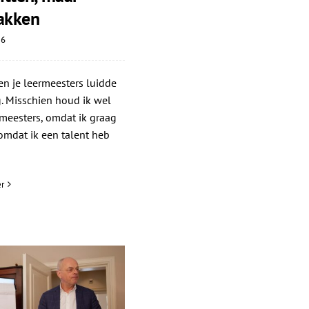
akken
26
n je leermeesters luidde
. Misschien houd ik wel
meesters, omdat ik graag
 omdat ik een talent heb
r