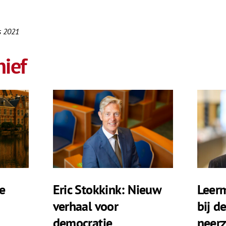
us 2021
ief
e
Eric Stokkink: Nieuw
Leerm
verhaal voor
bij d
democratie
neerz