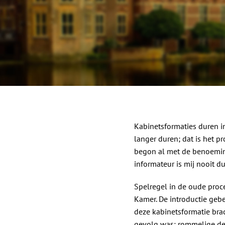
Kabinetsformaties duren i
langer duren; dat is het p
begon al met de benoeming
informateur is mij nooit du
Spelregel in de oude pro
Kamer. De introductie geb
deze kabinetsformatie brach
gevolg was: rommelige deb