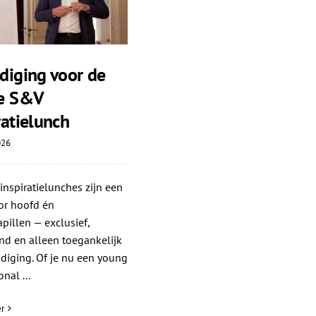
diging voor de
te S&V
ratielunch
026
nspiratielunches zijn een
or hoofd én
illen — exclusief,
nd en alleen toegankelijk
diging. Of je nu een young
nal ...
r