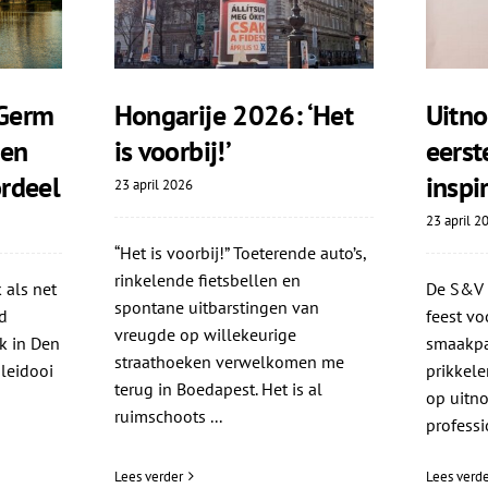
Germ
Hongarije 2026: ‘Het
Uitno
ten
is voorbij!’
eers
rdeel
inspi
23 april 2026
23 april 2
“Het is voorbij!” Toeterende auto’s,
rinkelende fietsbellen en
 als net
De S&V i
spontane uitbarstingen van
d
feest vo
vreugde op willekeurige
k in Den
smaakpap
straathoeken verwelkomen me
leidooi
prikkele
terug in Boedapest. Het is al
op uitno
ruimschoots ...
professio
Lees verder
Lees verde