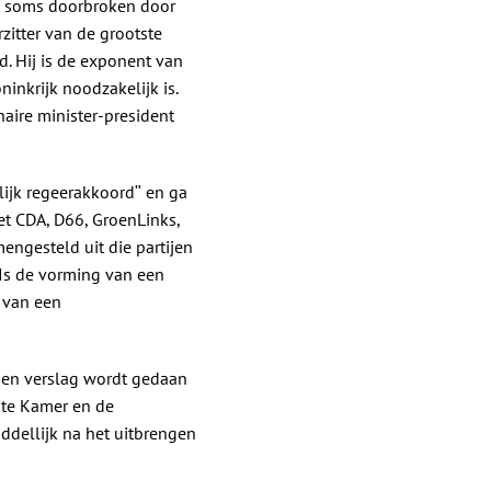
ordt soms doorbroken door
rzitter van de grootste
nd. Hij is de exponent van
inkrijk noodzakelijk is.
ire minister-president
ijk regeerakkoordʺ en ga
et CDA, D66, GroenLinks,
engesteld uit die partijen
 Is de vorming van een
 van een
nen verslag wordt gedaan
ste Kamer en de
dellijk na het uitbrengen