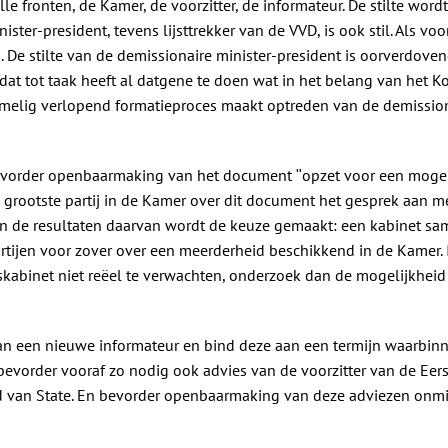
 alle fronten, de Kamer, de voorzitter, de informateur. De stilte w
nister-president, tevens lijsttrekker van de VVD, is ook stil. Als voo
jk. De stilte van de demissionaire minister-president is oorverdove
dat tot taak heeft al datgene te doen wat in het belang van het Kon
elig verlopend formatieproces maakt optreden van de demissiona
bevorder openbaarmaking van het document ʺopzet voor een mogel
de grootste partij in de Kamer over dit document het gesprek aan m
an de resultaten daarvan wordt de keuze gemaakt: een kabinet sam
artijen voor zover over een meerderheid beschikkend in de Kamer.
kabinet niet reëel te verwachten, onderzoek dan de mogelijkheid
n een nieuwe informateur en bind deze aan een termijn waarbin
evorder vooraf zo nodig ook advies van de voorzitter van de Eer
 van State. En bevorder openbaarmaking van deze adviezen onmid