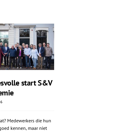
svolle start S&V
emie
26
dat? Medewerkers die hun
goed kennen, maar niet