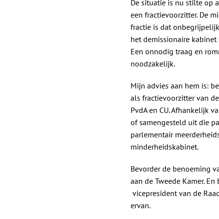
De situatie is nu stilte op
een fractievoorzitter. De mi
fractie is dat onbegrijpeli
het demissionaire kabinet 
Een onnodig traag en romm
noodzakelijk.
Mijn advies aan hem is: 
als fractievoorzitter van 
PvdA en CU. Afhankelijk v
of samengesteld uit die p
parlementair meerderheids
minderheidskabinet.
Bevorder de benoeming va
aan de Tweede Kamer. En b
vicepresident van de Raad
ervan.