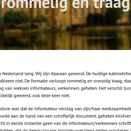
rommelig en traag
n Nederland lang. Wij zijn daaraan gewend. De huidige kabinetsfor
robleem niet. De formatie verloopt rommelig en onnodig traag; daa
 van reeksen informateurs, verkenners geheten. Het verschil tus
idelijk geweest, ook deze keer niet.
cedure was dat de informateur verslag van zijn/haar werkzaamhe
eurde aan de hand van een schriftelijk document, geheten eindver
t in eerste instantie geen van de informateurs/verkenners schrifte
atten, die de demissionaire minister-president deden wankelen. 