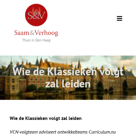
Ga
naar
inhoud
Toggle
Naviga
Thuis
Opdrachtgevers
Wie de Klassieken volgt
Expertise
zal leiden
Wie we zijn
Academie
Wie de Klassieken volgt zal leiden
VCN-volgteam adviseert ontwikkelteams Curriculum.nu