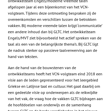
ontwikkelteam Engels/moderne vreemde talen
afgelopen jaar al een bijeenkomst van het VCN-
volgteam. Tijdens deze ontmoeting bespraken zij de
overeenkomsten en verschillen tussen de betrokken
vakken. Bij moderne vreemde talen krijgt ‘communicatie’
een andere inhoud dan bij GLTC. Het ontwikkelteam
Engels/MVT ziet bijvoorbeeld het actief spreken van de
taal als een van de belangrijkste thema’s. Bij GLTC ligt
de nadruk sterker op passieve taalverwerving aan de
hand van teksten.
Aan de hand van de bouwstenen van de
ontwikkelteams heeft het VCN-volgteam eind 2018 een
visie aan de leden gepresenteerd voor het leergebied
Griekse en Latijnse taal en cultuur. Het gaat daarbij om
een gedeelde visie op onderwerpen als de reikwijdte
van het vak, de vraag hoe de vakken GLTC bijdragen aan
de hoofddoelen van onderwijs en de samenhang
tussen GLTC en de brede vaardigheden in het nieuwe