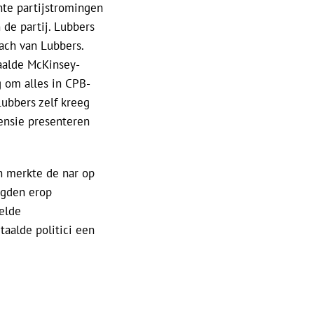
te partijstromingen
de partij. Lubbers
ach van Lubbers.
aalde McKinsey-
 om alles in CPB-
Lubbers zelf kreeg
ensie presenteren
n merkte de nar op
igden erop
elde
taalde politici een