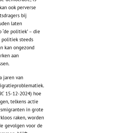
kan ook perverse
sdragers bij
uden laten
‘de politiek’ – die
politiek steeds
Dan kan ongezond
rken aan
ssen.
a jaren van
igratieproblematiek.
RC
15-12-2024) hoe
gen, telkens actie
dsmigranten in grote
kloos raken, worden
nde gevolgen voor de