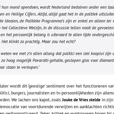
ci hun mond opendoen, wordt Nederland bedolven onder een taai
 en Heilige Cijfers. Altijd, altijd gaat het in de politiek uitslui
 Idealen, de Politieke Programma’s zijn er enkel en alleen ter
 het Collectieve Welzijn, in de discussie tellen nooit de gevoele
en het persoonlijk belang is uiteraard te allen tijde ondergeschi
 Het klinkt zo prachtig. Maar zou het echt?
eten we met z’n allen allang dat politici een stel kooplui zijn d
 zo hoog mogelijk Pavarotti-gehalte, geslepen glas voor diamant
aar staan te verkopen.’
 later wordt dit ‘geestige’ sentiment over het functioneren va
litici, burgers, journalisten en tv-persoonlijkheden zijn allem
orden. We lachen ons kapot, zoals
Jouke de Vries stelde
in zijn
mocratie van voortdurende verwijten en aanklachten richting
en gediagnosticeerd. Zeker, kritiek en wantrouwen horen bij 