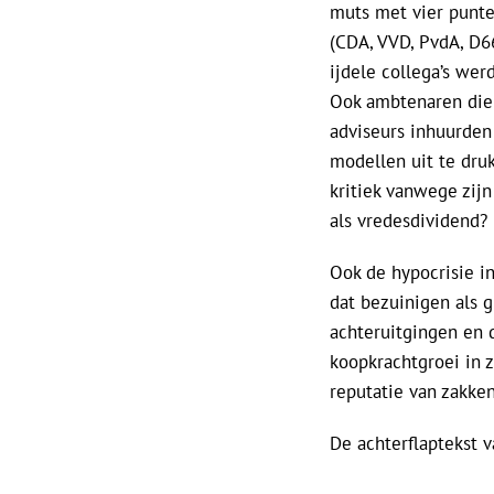
muts met vier punte
(CDA, VVD, PvdA, D6
ijdele collega’s we
Ook ambtenaren die
adviseurs inhuurden
modellen uit te druk
kritiek vanwege zij
als vredesdividend? 
Ook de hypocrisie i
dat bezuinigen als 
achteruitgingen en 
koopkrachtgroei in z
reputatie van zakken
De achterflaptekst 