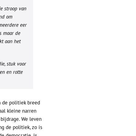
e stroop van
tend om
 meerdere eer
ns maar de
kt aan het
ie, stuk voor
en en rotte
n de politiek breed
aal kleine narren
 bijdrage. We leven
 de politiek, zo is
de democratie, is