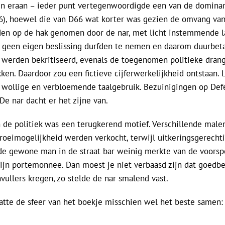
n eraan – ieder punt vertegenwoordigde een van de dominan
6), hoewel die van D66 wat korter was gezien de omvang van 
rden op de hak genomen door de nar, met licht instemmende l
 geen eigen beslissing durfden te nemen en daarom duurbet
 werden bekritiseerd, evenals de toegenomen politieke drang
ken. Daardoor zou een fictieve cijferwerkelijkheid ontstaan. 
n wollige en verbloemende taalgebruik. Bezuinigingen op Def
De nar dacht er het zijne van.
n de politiek was een terugkerend motief. Verschillende male
groeimogelijkheid werden verkocht, terwijl uitkeringsgerecht
de gewone man in de straat bar weinig merkte van de voorsp
ijn portemonnee. Dan moest je niet verbaasd zijn dat goedbe
vullers kregen, zo stelde de nar smalend vast.
vatte de sfeer van het boekje misschien wel het beste samen: