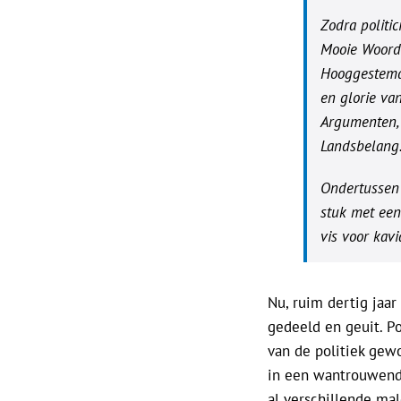
Zodra politi
Mooie Woorden
Hooggestemde
en glorie van
Argumenten, 
Landsbelang.
Ondertussen w
stuk met een
vis voor kavi
Nu, ruim dertig jaar
gedeeld en geuit. Po
van de politiek gew
in een wantrouwende
al verschillende mal