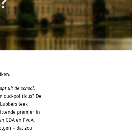
?
iken.
pt uit de school.
n oud-politicus? De
 Lubbers leek
zittende premier in
van CDA en PvdA.
olgen – dat zou