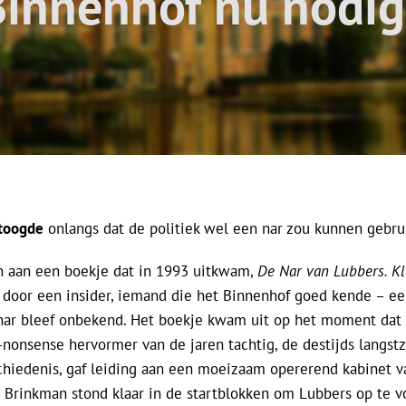
Binnenhof nu nodig
toogde
onlangs dat de politiek wel een nar zou kunnen gebru
n aan een boekje dat in 1993 uitkwam,
De Nar van Lubbers. Kla
door een insider, iemand die het Binnenhof goed kende – ee
 nar bleef onbekend. Het boekje kwam uit op het moment dat
nonsense hervormer van de jaren tachtig, de destijds langst
hiedenis, gaf leiding aan een moeizaam opererend kabinet 
 Brinkman stond klaar in de startblokken om Lubbers op te v