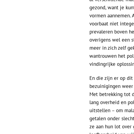
gezond, want je kun
vormen aannemen. Al
voorbaat niet intege
prevaleren boven het
overigens wel een st
meer in zich zelf g
wantrouwen het pol
vindingrijke oploss
En die zijn er op di
bezuinigingen weer 
Met betrekking tot 
lang overheid en po
uitstellen – om mal
getalen onder slech
ze aan hun lot over