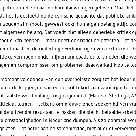
t politici niet zomaar op hun blauwe ogen geloven. Maar het 
s het is gestoeld op de cynische gedachte dat publieke ambt
r zouden zijn (nooit geweest ook), hun eigen belang altijd zo
 algemeen belang. Dat voedt niet alleen generieke kritiek op 
ootje kan hebben – maar heeft ook nadelige effecten. Dat de 
ekeerd raakt en de onderlinge verhoudingen verziekt raken. 
itieke vermogen ondermijnen om coalities te smeden die we
ingen en compromissen om problemen daadwerkelijk op te lo
t moment voldoende, van een overbelaste zorg tot het leger n
op orde krijgen, en van een groot tekort aan woningen tot m
dit laatste werd onlangs nog opgemerkt (Marieke Stellinga,
N
litiek al talmen – telkens om nieuwe onderzoeken blijven vra
afide uitzendbureaus aan te pakken die slecht betaalde arbei
te omstandigheden in Nederland dumpen. Als ze eenmaal wer
 gelaten – of beter aan de samenleving, met allerlei vervele