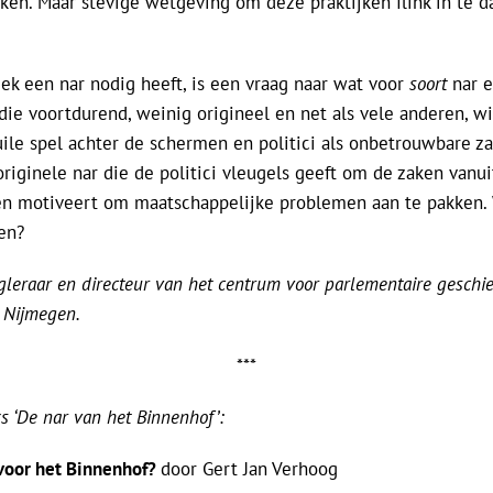
ken. Maar stevige wetgeving om deze praktijken flink in te d
iek een nar nodig heeft, is een vraag naar wat voor
soort
nar e
die voortdurend, weinig origineel en net als vele anderen, wi
vuile spel achter de schermen en politici als onbetrouwbare z
originele nar die de politici vleugels geeft om de zaken vanu
 en motiveert om maatschappelijke problemen aan te pakken. 
en?
gleraar en directeur van het centrum voor parlementaire geschi
, Nijmegen.
***
s ‘De nar van het Binnenhof’:
 voor het Binnenhof?
door Gert Jan Verhoog