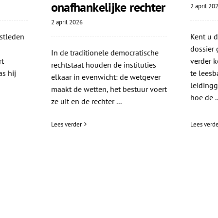
onafhankelijke rechter
2 april 20
2 april 2026
stleden
Kent u 
dossier 
In de traditionele democratische
rt
verder k
rechtstaat houden de instituties
s hij
te leesba
elkaar in evenwicht: de wetgever
leiding
maakt de wetten, het bestuur voert
hoe de ..
ze uit en de rechter ...
Lees verder
Lees verde