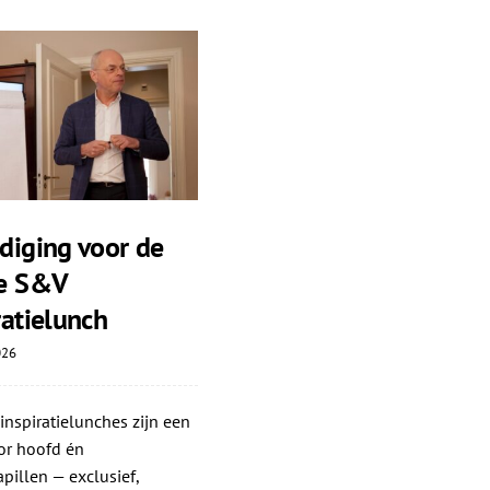
diging voor de
te S&V
ratielunch
026
nspiratielunches zijn een
or hoofd én
illen — exclusief,