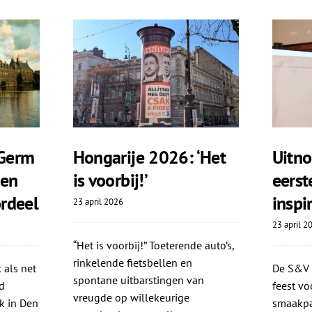
Germ
Hongarije 2026: ‘Het
Uitno
ten
is voorbij!’
eers
rdeel
inspi
23 april 2026
23 april 2
“Het is voorbij!” Toeterende auto’s,
rinkelende fietsbellen en
 als net
De S&V i
spontane uitbarstingen van
d
feest vo
vreugde op willekeurige
k in Den
smaakpap