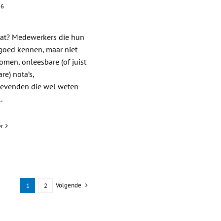
26
dat? Medewerkers die hun
goed kennen, maar niet
omen, onleesbare (of juist
re) nota’s,
gevenden die wel weten
.
r
Volgende
1
2