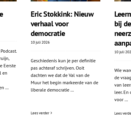
e
Eric Stokkink: Nieuw
Leerm
verhaal voor
bij d
democratie
neerz
aanp
10 juli 2026
 Podcast.
10 juli 20
uijn,
Geschiedenis kun je per definitie
e Eerste
pas achteraf schrijven. Ooit
Wie ware
l en
dachten we dat de Val van de
de vraag
Muur het begin markeerde van de
van leer
n ...
liberale democratie ...
leer. En
voor ...
Lees verder
Lees verde