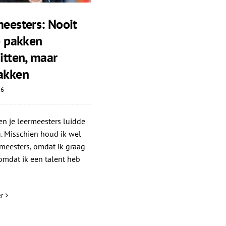
eesters: Nooit
e pakken
itten, maar
akken
26
n je leermeesters luidde
. Misschien houd ik wel
meesters, omdat ik graag
 omdat ik een talent heb
r