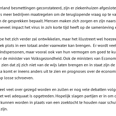
rland besmettingen geconstateerd, zijn er ziekenhuizen afgesloten
s meer bedrijven maatregelen om de teruglopende vraag op te va
n de gesprekken bepaalt. Mensen maken zich zorgen en zijn naars
oeveel impact het virus in zo’n korte tijd heeft op de samenleving
oe het zich verder zal ontwikkelen, maar het illustreert wel hoe
ek plots in een totaal ander vaarwater kan brengen. Er wordt veel g
indspersonen, maar vooral ook van hun vermogen om goed te k
oor de minister van Volksgezondheid. Ook de ministers van Econo
ien dat zij zich niet van de wijs laten brengen en in staat zijn de
a komt er ineens anders uit te zien en prognoses over de econom
op losse schroeven.
heel veel over gezegd worden en zullen er nog vele debatten vol
et wel adequaat is opgetreden. Hopelijk slagen partijen er in om d
 kunnen worden in plaats van een zoektocht te houden naar schu
zijn.