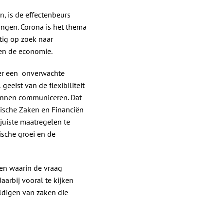
, is de effectenbeurs
ngen. Corona is het thema
tig op zoek naar
 en de economie.
zeer een onverwachte
eëist van de flexibiliteit
unnen communiceren. Dat
mische Zaken en Financiën
 juiste maatregelen te
ische groei en de
gen waarin de vraag
aarbij vooral te kijken
ldigen van zaken die