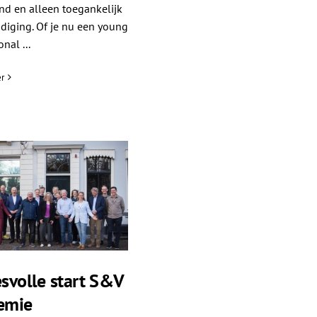
nd en alleen toegankelijk
diging. Of je nu een young
nal ...
r
svolle start S&V
emie