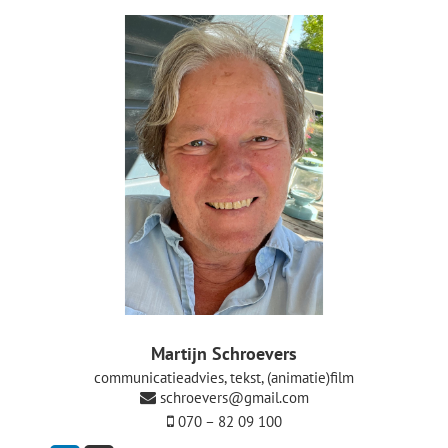
De Politieke Coach
Raadgevers
Actueel
Contact
Martijn Schroevers
communicatieadvies, tekst, (animatie)film
schroevers@gmail.com
070 – 82 09 100