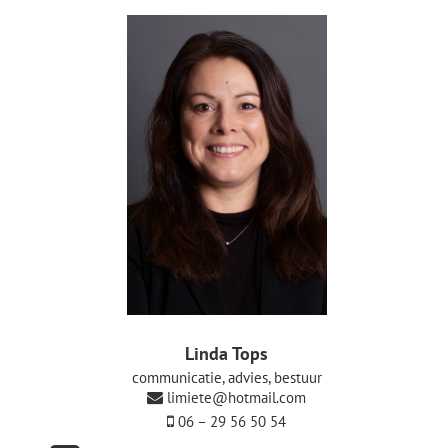
De Politieke Coach
Raadgevers
Actueel
Contact
Linda Tops
communicatie, advies, bestuur
limiete@hotmail.com
06 – 29 56 50 54