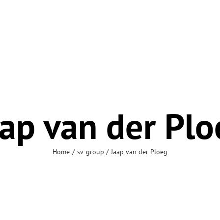
aap van der Plo
Home
sv-group
Jaap van der Ploeg