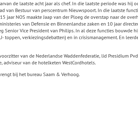
waarvan de laatste acht jaar als chef. In die laatste periode was hij
ad van Bestuur van perscentrum Nieuwspoort. In die laatste functi
15 jaar NOS maakte Jaap van der Ploeg de overstap naar de overh
inisteries van Defensie en Binnenlandse zaken en 10 jaar directe
oeg Senior Vice President van Philips. In al deze functies bouwde h
toppen, verkiezingsdebatten) en in crisismanagement. En leerde h
 voorzitter van de Nederlandse Waddenfederatie, lid Presidium PvdA
, adviseur van de hotelketen WestCordhotels.
inbrengt bij het bureau Saam & Verhoog.