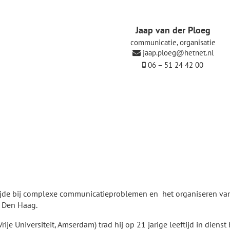
Jaap van der Ploeg
communicatie, organisatie
jaap.ploeg@hetnet.nl
06 – 51 24 42 00
zijde bij complexe communicatieproblemen en het organiseren van
k Den Haag.
rije Universiteit, Amserdam) trad hij op 21 jarige leeftijd in dienst