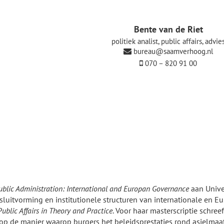
Bente van de Riet
politiek analist, public affairs, advie
bureau@saamverhoog.nl
070 – 820 91 00
ublic Administration: International and Europan Governance
aan Univer
besluitvorming en institutionele structuren van internationale en E
ublic Affairs
in Theory and Practice
. Voor haar masterscriptie schre
p de manier waarop burgers het beleidsprestaties rond asielmaa