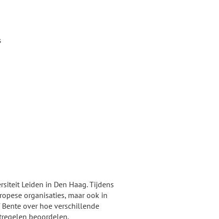
s
siteit Leiden in Den Haag. Tijdens
uropese organisaties, maar ook in
ef Bente over hoe verschillende
tregelen beoordelen.