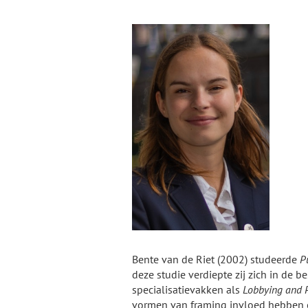
Bente van de Riet (2002) studeerde
P
deze studie verdiepte zij zich in de 
specialisatievakken als
Lobbying and P
vormen van framing invloed hebben o