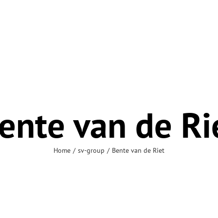
ente van de Ri
Home
sv-group
Bente van de Riet