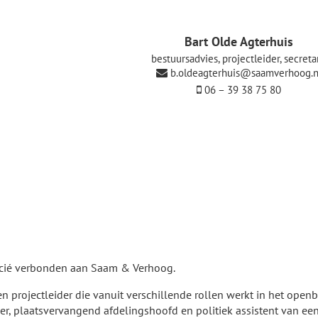
Bart Olde Agterhuis
bestuursadvies, projectleider, secreta
b.oldeagterhuis@saamverhoog.n
06 – 39 38 75 80
socié verbonden aan Saam & Verhoog.
en projectleider die vanuit verschillende rollen werkt in het openb
der, plaatsvervangend afdelingshoofd en politiek assistent van e