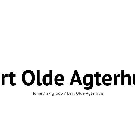
rt Olde Agterh
Home
sv-group
Bart Olde Agterhuis