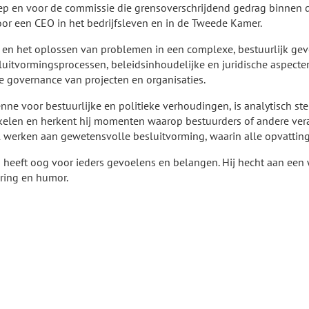
oep en voor de commissie die grensoverschrijdend gedrag binnen
or een CEO in het bedrijfsleven en in de Tweede Kamer.
n en het oplossen van problemen in een complexe, bestuurlijk gev
sluitvormingsprocessen, beleidsinhoudelijke en juridische aspect
e governance van projecten en organisaties.
ne voor bestuurlijke en politieke verhoudingen, is analytisch sterk
akelen en herkent hij momenten waarop bestuurders of andere ve
il werken aan gewetensvolle besluitvorming, waarin alle opvatti
n heeft oog voor ieders gevoelens en belangen. Hij hecht aan ee
ering en humor.