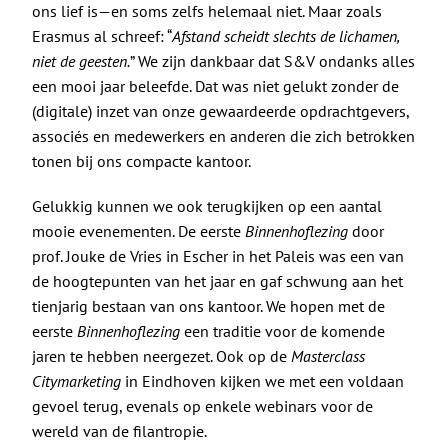
De Politieke Coach
ons lief is—en soms zelfs helemaal niet. Maar zoals
Erasmus al schreef: “
Afstand scheidt slechts de lichamen,
niet de geesten.
” We zijn dankbaar dat S&V ondanks alles
Raadgevers
een mooi jaar beleefde. Dat was niet gelukt zonder de
(digitale) inzet van onze gewaardeerde opdrachtgevers,
Actueel
associés en medewerkers en anderen die zich betrokken
tonen bij ons compacte kantoor.
Contact
Gelukkig kunnen we ook terugkijken op een aantal
mooie evenementen. De eerste
Binnenhoflezing
door
prof. Jouke de Vries
in Escher in het Paleis was een van
de hoogtepunten van het jaar en gaf schwung aan het
tienjarig bestaan van ons kantoor. We hopen met de
eerste
Binnenhoflezing
een traditie voor de komende
jaren te hebben neergezet. Ook op de
Masterclass
Citymarketing
in Eindhoven kijken we met een voldaan
gevoel terug, evenals op enkele webinars voor de
wereld van de filantropie.