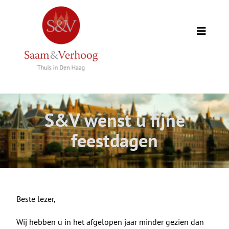
Ga
naar
inhoud
Toggle
Naviga
Thuis
Opdrachtgevers
S&V wenst u fijne
Expertise
feestdagen
Wie we zijn
Academie
Beste lezer,
Wij hebben u in het afgelopen jaar minder gezien dan