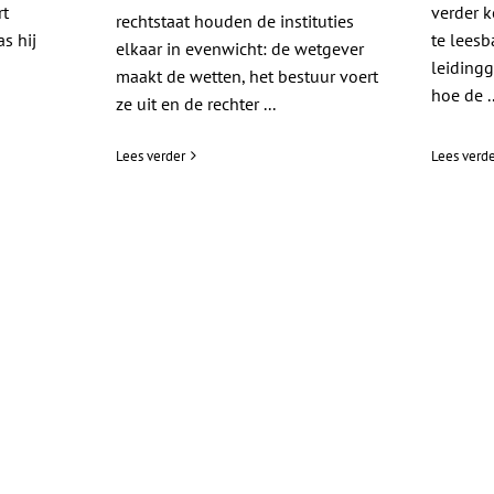
rt
verder k
rechtstaat houden de instituties
s hij
te leesba
elkaar in evenwicht: de wetgever
leiding
maakt de wetten, het bestuur voert
hoe de ..
ze uit en de rechter ...
Lees verder
Lees verde