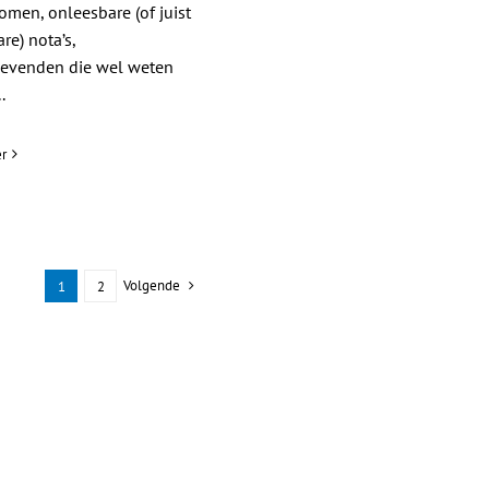
omen, onleesbare (of juist
re) nota’s,
gevenden die wel weten
.
r
Volgende
1
2