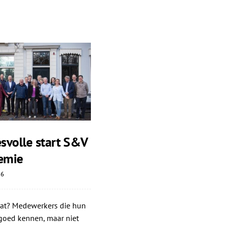
svolle start S&V
emie
26
dat? Medewerkers die hun
goed kennen, maar niet