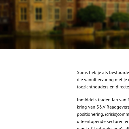
Soms heb je als bestuurde
die vanuit ervaring met je
toezichthouders en direc
Inmiddels traden Jan van B
kring van S&V Raadgevers. 
positionering, (crisis)co
uiteenlopende sectoren en 
media, filantropie, ngo’s, d