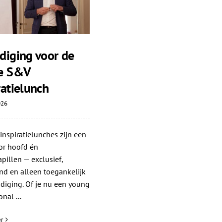
diging voor de
te S&V
ratielunch
026
nspiratielunches zijn een
or hoofd én
illen — exclusief,
nd en alleen toegankelijk
diging. Of je nu een young
nal ...
r