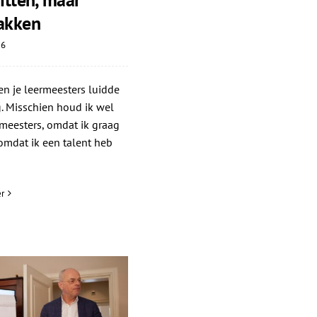
akken
26
n je leermeesters luidde
. Misschien houd ik wel
meesters, omdat ik graag
 omdat ik een talent heb
r