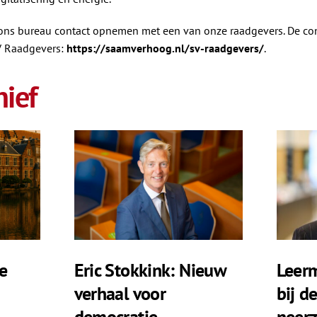
a ons bureau contact opnemen met een van onze raadgevers. De c
 Raadgevers:
https://saamverhoog.nl/sv-raadgevers/
.
ief
e
Eric Stokkink: Nieuw
Leerm
verhaal voor
bij d
democratie
neerz