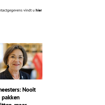
ontactgegevens vindt u
hier
eesters: Nooit
e pakken
itten, maar