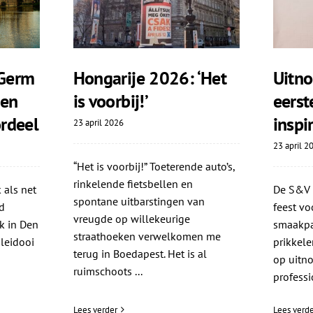
Germ
Hongarije 2026: ‘Het
Uitno
ten
is voorbij!’
eers
rdeel
inspi
23 april 2026
23 april 2
“Het is voorbij!” Toeterende auto’s,
rinkelende fietsbellen en
 als net
De S&V i
spontane uitbarstingen van
d
feest vo
vreugde op willekeurige
k in Den
smaakpap
straathoeken verwelkomen me
leidooi
prikkele
terug in Boedapest. Het is al
op uitno
ruimschoots ...
professio
Lees verder
Lees verde