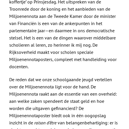
De Politieke Coach
koffertje’ op Prinsjesdag. Het uitspreken van de
Troonrede door de koning en het aanbieden van de
Miljoenennota aan de Tweede Kamer door de minister
Raadgevers
van Financiën is een van de ankerpunten in het
parlementaire jaar—en daarmee in ons democratische
Actueel
stelsel. Het is een van de dingen waarover middelbare
scholieren al leren, zo herinner ik mij nog. De
Rijksoverheid maakt voor scholen speciale
Contact
Miljoenennotaposters
, compleet met handleiding voor
docenten.
De reden dat we onze schoolgaande jeugd vertellen
over de Miljoenennota ligt voor de hand. De
Miljoenennota raakt aan de essentie van een overheid:
aan welke zaken spendeert de staat geld en hoe
worden die uitgaven gefinancierd? De
Miljoenennotaposter biedt ook in één oogopslag
inzicht in de
raison d’être
van belangenbehartiging: er is