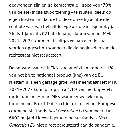
gedwongen zijn enige kerncentrale—goed voor 70%
van de elektriciteitsvoorziening—te sluiten, deels op
eigen kosten, omdat de EU deze onveilig achtte (de
centrale was van hetzelfde type als die in Tsjernobyl).
Sinds 1 januari 2021, de ingangsdatum van het MFK
2021–2027, kunnen EU-uitgaven aan een lidstaat
worden opgeschort wanneer die de beginselen van de
rechtsstaat niet respecteert.
De omvang van de MFK’s is relatief klein: rond de 1%
van het bruto nationaal product (bnp) van de EU.
Niettemin is een gestage groei waarneembaar. Het MFK
2021–2027 komt uit op circa 1,1% van het bnp—iets
groter dan het vorige MFK wanneer we rekening
houden met Brexit. Dat is echter exclusief het Europese
coronaherstelfonds
Next Generation EU
van meer dan
€800 miljard. Hoewel getiteld herstelfonds is
Next
Generation EU
niet direct gerelateerd aan de pandemie.