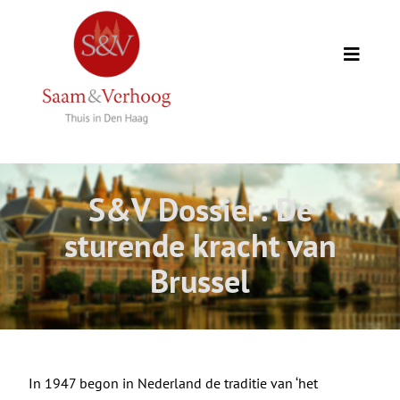
Ga
naar
inhoud
Toggle
Naviga
Thuis
Opdrachtgevers
S&V Dossier: De
Expertise
sturende kracht van
Brussel
Wie we zijn
Academie
In 1947 begon in Nederland de traditie van ‘het