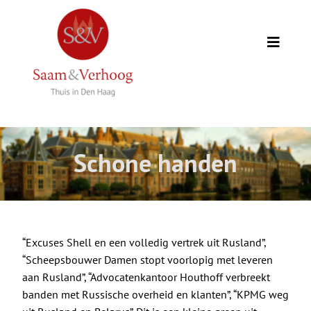
Ga
naar
inhoud
Toggle
Naviga
Thuis
Opdrachtgevers
Schone handen
Expertise
Wie we zijn
“
Excuses Shell en een volledig vertrek uit Rusland
”,
“
Scheepsbouwer Damen stopt voorlopig met leveren
Academie
aan Rusland
”, “
Advocatenkantoor Houthoff verbreekt
banden met Russische overheid en klanten
”, “
KPMG weg