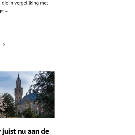
 die in vergelijking met
e ...
r
juist nu aan de