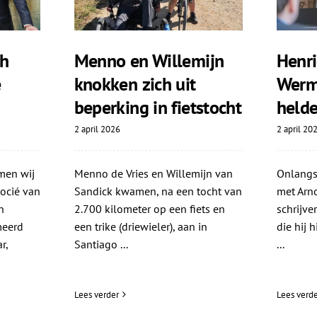
ch
Menno en Willemijn
Henri
e
knokken zich uit
Werm
beperking in fietstocht
helde
2 april 2026
2 april 20
men wij
Menno de Vries en Willemijn van
Onlangs
socié van
Sandick kwamen, na een tocht van
met Arno
n
2.700 kilometer op een fiets en
schrijve
meerd
een trike (driewieler), aan in
die hij 
r,
Santiago ...
...
Lees verder
Lees verde