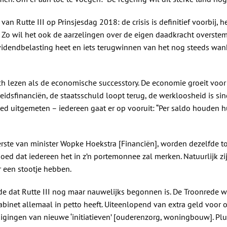
n Rutte III op Prinsjesdag 2018: de crisis is definitief voorbij, he
n. Zo wil het ook de aarzelingen over de eigen daadkracht overste
idendbelasting heet en iets terugwinnen van het nog steeds wan
h lezen als de economische successtory. De economie groeit voor he
eidsfinanciën, de staatsschuld loopt terug, de werkloosheid is si
ed uitgemeten – iedereen gaat er op vooruit: “Per saldo houde
erste van minister Wopke Hoekstra [Financiën], worden dezelfde 
d dat iedereen het in z’n portemonnee zal merken. Natuurlijk zijn e
 een stootje hebben.
rde dat Rutte III nog maar nauwelijks begonnen is. De Troonrede 
inet allemaal in petto heeft. Uiteenlopend van extra geld voor o
digingen van nieuwe ‘initiatieven’ [ouderenzorg, woningbouw]. Pl