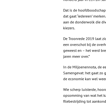
Dat is de hoofdboodschap va
dat gaat ‘iedereen’ merke
aan de donderwolk die div
kiezers.
De Troonrede 2019 laat zic
een overschot bij de overh
geweest en – het werd bre
jaren meer over.”
In de Miljoenennota, de e
Samengevat: het gaat zo goe
de economie kan wel weer
Wie scherp luisterde, hoo
opsomming van wat het kab
filebestrijding tot aankon