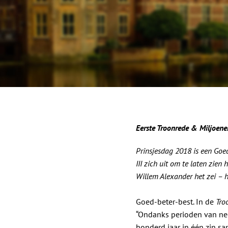
Eerste Troonrede & Miljoenen
Prinsjesdag 2018 is een Goe
III zich uit om te laten zie
Willem Alexander het zei – h
Goed-beter-best. In de
Tro
“Ondanks perioden van nee
honderd jaar in één zin sa