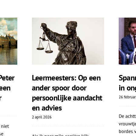
eter
Leermeesters: Op een
Span
 een
ander spoor door
in on
r
persoonlijke aandacht
26 februar
en advies
De achtt
2 april 2026
vrouwtje
 niet
bordes v
se
Als ik naar mijn carrière kijk,