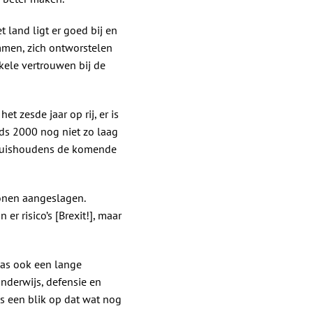
t land ligt er goed bij en
mmen, zich ontworstelen
kele vertrouwen bij de
t zesde jaar op rij, er is
nds 2000 nog niet zo laag
n huishoudens de komende
tonen aangeslagen.
r risico’s [Brexit!], maar
was ook een lange
nderwijs, defensie en
us een blik op dat wat nog