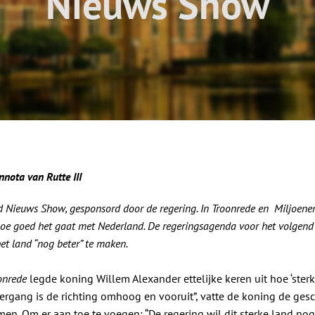
Nieuws Show
nota van Rutte III
d Nieuws Show, gesponsord door de regering. In Troonrede en Miljoene
n hoe goed het gaat met Nederland. De regeringsagenda voor het volgend
et land “nog beter” te maken.
onrede
legde koning Willem Alexander ettelijke keren uit hoe ‘sterk
rgang is de richting omhoog en vooruit”, vatte de koning de gesc
men. Om er aan toe te voegen: “De regering wil dit sterke land nog