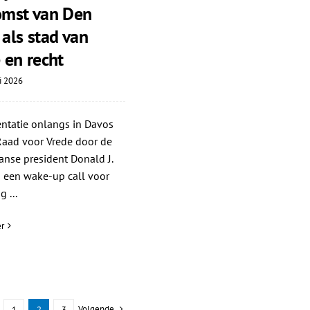
omst van Den
als stad van
 en recht
i 2026
ntatie onlangs in Davos
Raad voor Vrede door de
nse president Donald J.
 een wake-up call voor
 ...
r
Volgende
1
2
3