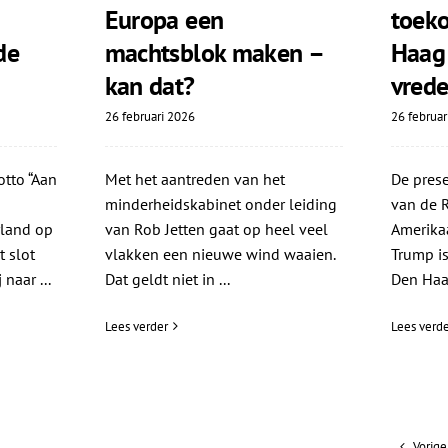
Europa een
toek
de
machtsblok maken –
Haag 
kan dat?
vrede
26 februari 2026
26 februar
tto “Aan
Met het aantreden van het
De prese
minderheidskabinet onder leiding
van de 
land op
van Rob Jetten gaat op heel veel
Amerikaa
t slot
vlakken een nieuwe wind waaien.
Trump is
 naar ...
Dat geldt niet in ...
Den Haag
Lees verder
Lees verde
Vorige