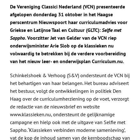
De Politieke Coach
De Vereniging Classici Nederland (VCN) presenteerde
afgelopen donderdag 31 oktober in het Haagse
Raadgevers
perscentrum Nieuwspoort haar curriculumadvies voor
Griekse en Latijnse Taal en Cultuur (GLTC):
Selfie met
Sappho
. Voorzitter Jet van Gelder van de VCN riep
Actueel
onderwijsminister Arie Slob op de klassieken nu
volwaardig te betrekken bij de verdere voorbereiding
Contact
van het nieuw leer- en onderwijsplan Curriculum.nu.
Schinkelshoek & Verhoog (S&V) ondersteunt de VCN bij
het behartigen van haar belangen. Het bureau adviseert
het bestuur, volgt de ontwikkelingen in politiek Den
Haag over de curriculumherziening op de voet, verzorgt
de redactie van de nieuwsbrief en website
www.klassieken.nu
, ondersteunt de gelijknamige
campagne en hielp ook met de uitgave van Selfie met
Sappho. ‘Klassieken verbinden moderne samenleving’,
vat de kop de inhoud samen van de
kernboodschap
van