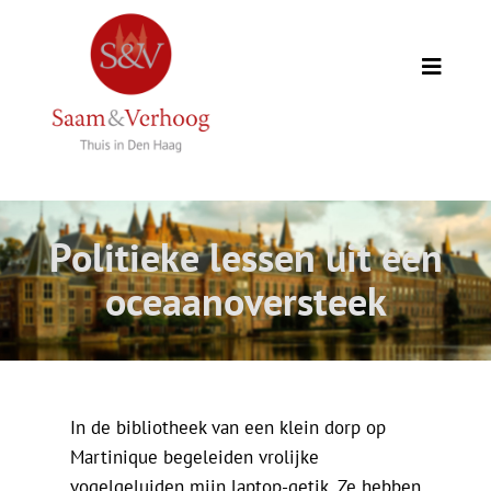
Ga
naar
inhoud
Toggle
Naviga
Thuis
Opdrachtgevers
Politieke lessen uit een
Expertise
oceaanoversteek
Wie we zijn
Academie
In de bibliotheek van een klein dorp op
Martinique begeleiden vrolijke
vogelgeluiden mijn laptop-getik. Ze hebben