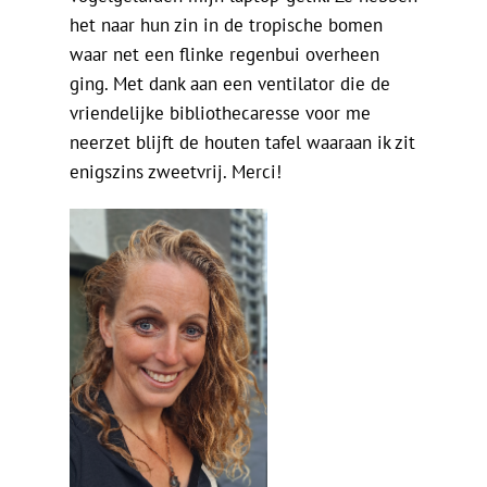
De Politieke Coach
het naar hun zin in de tropische bomen
waar net een flinke regenbui overheen
Raadgevers
ging. Met dank aan een ventilator die de
vriendelijke bibliothecaresse voor me
Actueel
neerzet blijft de houten tafel waaraan ik zit
enigszins zweetvrij. Merci!
Contact