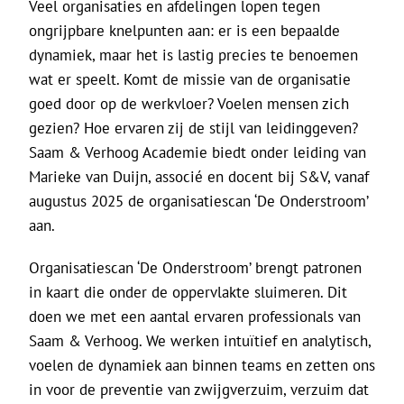
De Politieke Coach
Veel organisaties en afdelingen lopen tegen
ongrijpbare knelpunten aan: er is een bepaalde
dynamiek, maar het is lastig precies te benoemen
Raadgevers
wat er speelt. Komt de missie van de organisatie
goed door op de werkvloer? Voelen mensen zich
Actueel
gezien? Hoe ervaren zij de stijl van leidinggeven?
Saam & Verhoog Academie biedt onder leiding van
Contact
Marieke van Duijn, associé en docent bij S&V, vanaf
augustus 2025 de organisatiescan ‘De Onderstroom’
aan.
Organisatiescan ‘De Onderstroom’ brengt patronen
in kaart die onder de oppervlakte sluimeren. Dit
doen we met een aantal ervaren professionals van
Saam & Verhoog. We werken intuïtief en analytisch,
voelen de dynamiek aan binnen teams en zetten ons
in voor de preventie van zwijgverzuim, verzuim dat