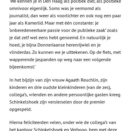
‘
We kennen je in Den Haag als politiek dier, als politieke
omnivoor eigenlijk. Soms was je vermomd als
journalist, dan weer als voorlichter en ook nog een paar
jaar als Kamerlid. Maar met één constante: je
‘onberedeneerbare passie voor de publieke zaak’ zoals
je dat zelf wel eens hebt genoemd. En natuurlijk je
hoed, je bijna Donneriaanse herenrijwiel en je
vlinderdas. Zo kunnen we je uittekenen. Op de fiets, met
wapperende jaspanden op weg naar een volgende
bijeenkomst.’
In het bijzijn van zijn vrouw Agaath Reuchlin, zijn
kinderen en drie oudste kleinkinderen (van de zes),
collega’s, vrienden en andere persoonlijke gasten kreeg
Schinkelshoek zijn versierselen door de premier
opgespeld.
Hierna feliciteerden velen, onder wie de collega’s van
het kantoor Schinkelshoek en Verhoog, hem met deze