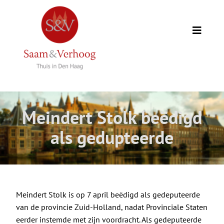
Ga
naar
inhoud
Toggle
Naviga
Thuis
Opdrachtgevers
Meindert Stolk beëdigd
Expertise
als gedupteerde
Wie we zijn
Academie
Meindert Stolk is op 7 april beëdigd als gedeputeerde
van de provincie Zuid-Holland, nadat Provinciale Staten
eerder instemde met zijn voordracht. Als gedeputeerde