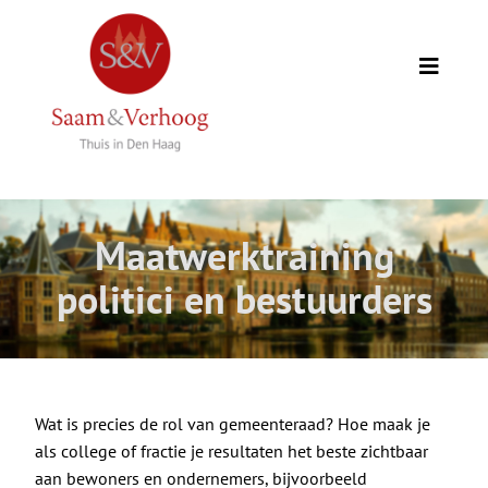
Ga
naar
inhoud
Toggle
Naviga
Thuis
Opdrachtgevers
Maatwerktraining
Expertise
politici en bestuurders
Wie we zijn
Academie
Wat is precies de rol van gemeenteraad? Hoe maak je
als college of fractie je resultaten het beste zichtbaar
aan bewoners en ondernemers, bijvoorbeeld