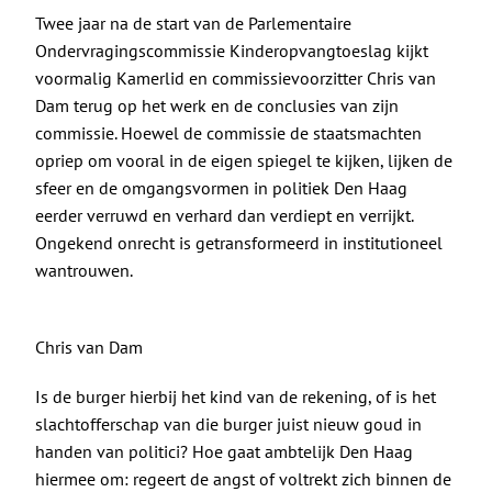
De Politieke Coach
Twee jaar na de start van de Parlementaire
Ondervragingscommissie Kinderopvangtoeslag kijkt
Raadgevers
voormalig Kamerlid en commissievoorzitter Chris van
Dam terug op het werk en de conclusies van zijn
commissie. Hoewel de commissie de staatsmachten
Actueel
opriep om vooral in de eigen spiegel te kijken, lijken de
sfeer en de omgangsvormen in politiek Den Haag
Contact
eerder verruwd en verhard dan verdiept en verrijkt.
Ongekend onrecht is getransformeerd in institutioneel
wantrouwen.
Chris van Dam
Is de burger hierbij het kind van de rekening, of is het
slachtofferschap van die burger juist nieuw goud in
handen van politici? Hoe gaat ambtelijk Den Haag
hiermee om: regeert de angst of voltrekt zich binnen de