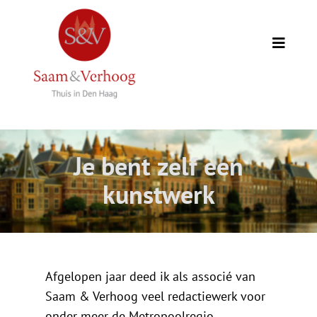
Ga
naar
inhoud
Toggle
Naviga
Thuis
Opdrachtgevers
Je bent zelf een
Expertise
kunstwerk
Wie we zijn
Academie
Afgelopen jaar deed ik als associé van
Saam & Verhoog veel redactiewerk voor
onder meer de Metropoolregio