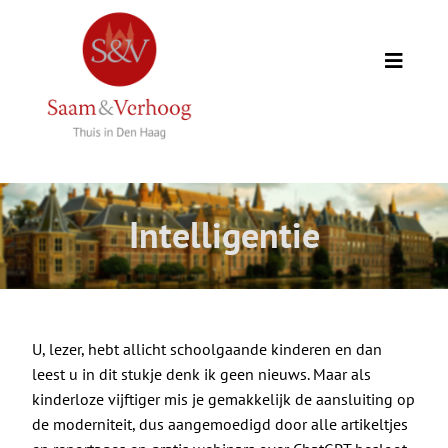
Ga
naar
inhoud
Toggle
Naviga
Thuis
Opdrachtgevers
Intelligentie
Expertise
Wie we zijn
U, lezer, hebt allicht schoolgaande kinderen en dan
leest u in dit stukje denk ik geen nieuws. Maar als
Academie
kinderloze vijftiger mis je gemakkelijk de aansluiting op
de moderniteit, dus aangemoedigd door alle artikeltjes