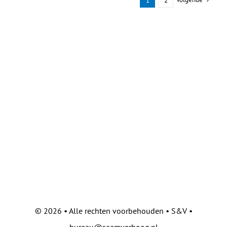
1
2
©
2026 • Alle rechten voorbehouden • S&V •
bureau@saamverhoog.nl