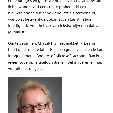
De Politieke Coach
en reportages en gratis webinars over ChatGPT besloot
ik het wonder zelf eens uit te proberen. Naast
nieuwsgierigheid is er ook nog iets als zelfbehoud,
Raadgevers
want wat betekent de opkomst van kunstmatige
intelligentie voor het vak van tekstschrijver en dat van
Actueel
journalist?
Om te beginnen: ChatGPT is heel makkelijk. Daarom
Contact
hoeft u het niet te laten. Er is een gratis versie en je kunt
inloggen met je Google- of Microsoft-account. Dan krijg
je een code op je telefoon die je moet invoeren en hup,
vooruit met de geit.