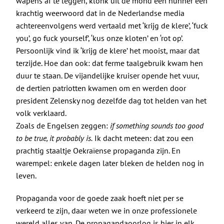
De Politieke Coach
wapens af te leggen, klonk uit de mond een hunner een
krachtig weerwoord dat in de Nederlandse media
achtereenvolgens werd vertaald met ‘krijg de klere’, ‘fuck
Raadgevers
you’, go fuck yourself’, ‘kus onze kloten’ en ‘rot op’.
Persoonlijk vind ik ‘krijg de klere’ het mooist, maar dat
Actueel
terzijde. Hoe dan ook: dat ferme taalgebruik kwam hen
duur te staan. De vijandelijke kruiser opende het vuur,
de dertien patriotten kwamen om en werden door
Contact
president Zelensky nog dezelfde dag tot helden van het
volk verklaard.
Zoals de Engelsen zeggen:
if something sounds too good
to be true, it probably is.
Ik dacht meteen: dat zou een
prachtig staaltje Oekraïense propaganda zijn. En
warempel: enkele dagen later bleken de helden nog in
leven.
Propaganda voor de goede zaak hoeft niet per se
verkeerd te zijn, daar weten we in onze professionele
wereld alles van. De propagandaoorlog is hier in elk