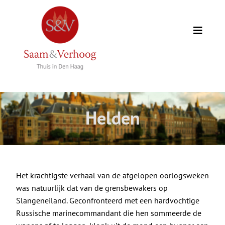
Ga
naar
inhoud
Toggle
Naviga
Thuis
Opdrachtgevers
Helden
Expertise
Wie we zijn
Het krachtigste verhaal van de afgelopen oorlogsweken
was natuurlijk dat van de grensbewakers op
Academie
Slangeneiland. Geconfronteerd met een hardvochtige
Russische marinecommandant die hen sommeerde de