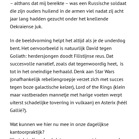
– althans dat mij bereikte – was een Russische soldaat
die zijn ouders huilend in de armen viel nadat zij acht
jaar lang hadden gezucht onder het knellende
Oekraïense juk.
In de beeldvorming helpt het altijd als je de underdog
bent. Het oervoorbeeld is natuurlijk David tegen
Goliath: herdersjongen doodt Filistijnse reus. Dat
succesvolle narratief, zoals dat tegenwoordig heet, is
tot in het oneindige herhaald. Denk aan Star Wars
(onafhankelijk rebellengroepje verzet zich met succes
tegen boze galactische keizer), Lord of the Rings (klein
maar vastberaden mannetje met harige voeten werpt
uiterst schadelijke toverring in vulkaan) en Asterix (héél
Gallië?).
Wat kunnen we hier nu mee in onze dagelijkse
kantoorpraktijk?