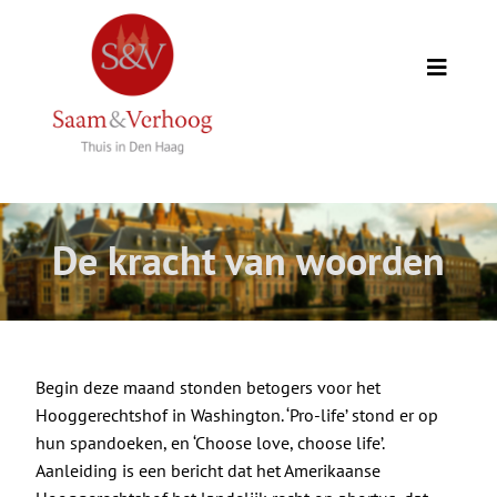
Ga
naar
inhoud
Toggle
Naviga
Thuis
Opdrachtgevers
De kracht van woorden
Expertise
Wie we zijn
Begin deze maand stonden betogers voor het
Hooggerechtshof in Washington. ‘Pro-life’ stond er op
Academie
hun spandoeken, en ‘Choose love, choose life’.
Aanleiding is een bericht dat het Amerikaanse