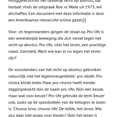
De Politieke Coach
Hooggerechtshof het landelijk recht op abortus, dat
bestaat sinds de uitspraak Roe vs Wade uit 1973, wil
afschaffen. Een document met deze informatie is door
Raadgevers
een Amerikaanse nieuwssite online gezet.
[i]
Voor- en tegenstanders gingen de straat op. Pro-life is
Actueel
een wereldwijde beweging die zich verzet tegen het
recht op abortus. Pro-life, vóór het leven, een prachtige
Contact
naam. IJzersterk. Want wie kan er nu tegen het leven
zijn?
De voorstanders van het recht op abortus gebruiken
natuurlijk niet het tegenovergestelde: pro-death. Pro-
choice klinkt beter. Maar pro-choice heeft minder
zeggingskracht dan de naam pro-life. Vóór een keuze,
maar wat voor keuze? Pro-life gebruikt de term ‘keuze’
ook, zoals op de spandoeken van de betogers te lezen
is: ‘Choose love, choose life’. De liefde, het leven. Wie
zou daar niet graag voor kiezen? Vóór het leven is