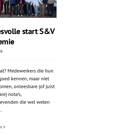
svolle start S&V
emie
26
dat? Medewerkers die hun
goed kennen, maar niet
omen, onleesbare (of juist
re) nota’s,
gevenden die wel weten
.
r