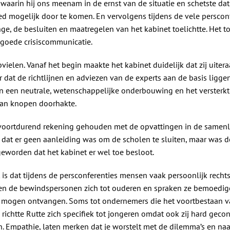
 waarin hij ons meenam in de ernst van de situatie en schetste dat
d mogelijk door te komen. En vervolgens tijdens de vele persconf
e, de besluiten en maatregelen van het kabinet toelichtte. Het to
 goede crisiscommunicatie.
ielen. Vanaf het begin maakte het kabinet duidelijk dat zij uitera
r dat de richtlijnen en adviezen van de experts aan de basis ligg
 een neutrale, wetenschappelijke onderbouwing en het versterkt
van knopen doorhakte.
l voortdurend rekening gehouden met de opvattingen in de samenl
dat er geen aanleiding was om de scholen te sluiten, maar was d
geworden dat het kabinet er wel toe besloot.
is dat tijdens de persconferenties mensen vaak persoonlijk recht
ten de bewindspersonen zich tot ouderen en spraken ze bemoed
 mogen ontvangen. Soms tot ondernemers die het voortbestaan va
ichtte Rutte zich specifiek tot jongeren omdat ook zij hard gecon
. Empathie, laten merken dat je worstelt met de dilemma’s en na