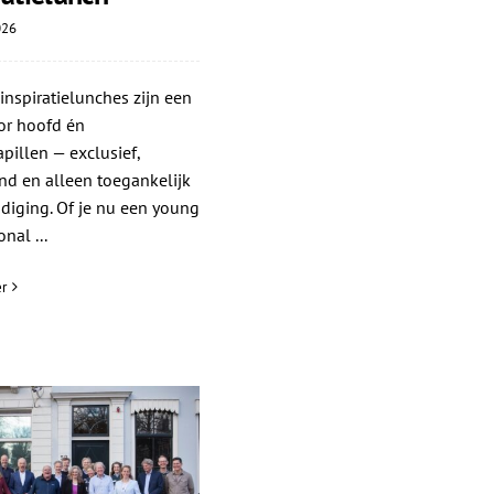
026
nspiratielunches zijn een
or hoofd én
illen — exclusief,
nd en alleen toegankelijk
diging. Of je nu een young
nal ...
r