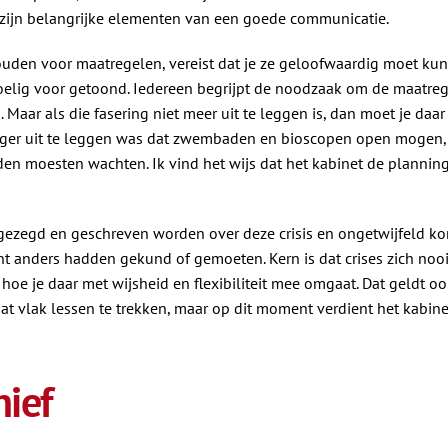
 zijn belangrijke elementen van een goede communicatie.
uden voor maatregelen, vereist dat je ze geloofwaardig moet kun
voelig voor getoond. Iedereen begrijpt de noodzaak om de maatre
Maar als die fasering niet meer uit te leggen is, dan moet je daar 
nger uit te leggen was dat zwembaden en bioscopen open mogen, m
den moesten wachten. Ik vind het wijs dat het kabinet de plannin
l gezegd en geschreven worden over deze crisis en ongetwijfeld k
icht anders hadden gekund of gemoeten. Kern is dat crises zich no
t hoe je daar met wijsheid en flexibiliteit mee omgaat. Dat geldt 
at vlak lessen te trekken, maar op dit moment verdient het kabinet
ief