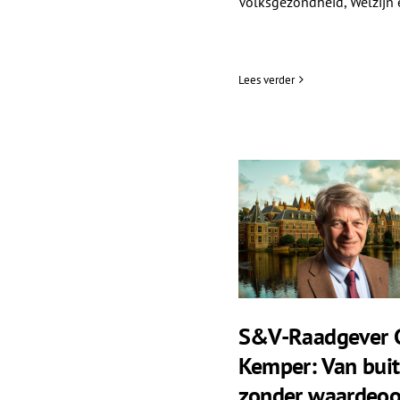
Volksgezondheid, Welzijn e
Lees verder
S&V-Raadgever 
Kemper: Van bui
zonder waardeoo