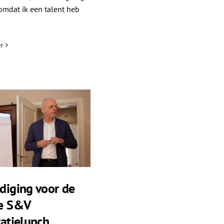
 omdat ik een talent heb
r
diging voor de
te S&V
ratielunch