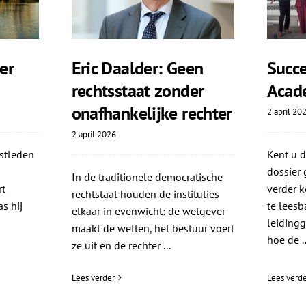
er
Eric Daalder: Geen
Succe
rechtsstaat zonder
Acad
onafhankelijke rechter
2 april 20
2 april 2026
stleden
Kent u 
dossier 
In de traditionele democratische
rt
verder k
rechtstaat houden de instituties
s hij
te leesba
elkaar in evenwicht: de wetgever
leiding
maakt de wetten, het bestuur voert
hoe de ..
ze uit en de rechter ...
Lees verder
Lees verde