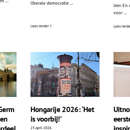
n ...
liberale democratie ...
leer. En
voor ...
Lees verder
Lees verde
Germ
Hongarije 2026: ‘Het
Uitno
ten
is voorbij!’
eers
rdeel
inspi
23 april 2026