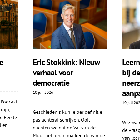
e
Eric Stokkink: Nieuw
Leerm
verhaal voor
bij d
democratie
neerz
aanp
10 juli 2026
 Podcast.
10 juli 20
uijn,
Geschiedenis kun je per definitie
e Eerste
pas achteraf schrijven. Ooit
Wie ware
l en
dachten we dat de Val van de
de vraag
Muur het begin markeerde van de
van leer