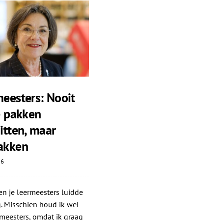
eesters: Nooit
e pakken
itten, maar
akken
26
n je leermeesters luidde
. Misschien houd ik wel
meesters, omdat ik graag