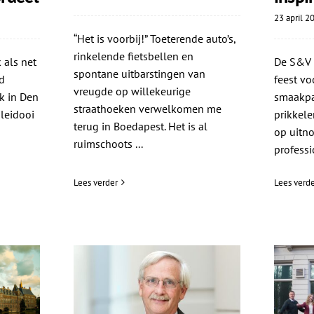
23 april 2
“Het is voorbij!” Toeterende auto’s,
rinkelende fietsbellen en
 als net
De S&V i
spontane uitbarstingen van
d
feest vo
vreugde op willekeurige
k in Den
smaakpap
straathoeken verwelkomen me
leidooi
prikkele
terug in Boedapest. Het is al
op uitno
ruimschoots ...
professio
Lees verder
Lees verde