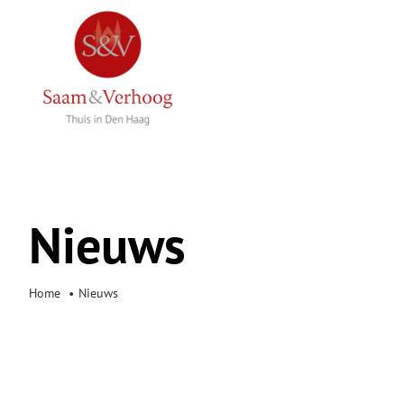
Ga
naar
inhoud
Nieuws
Home
Nieuws