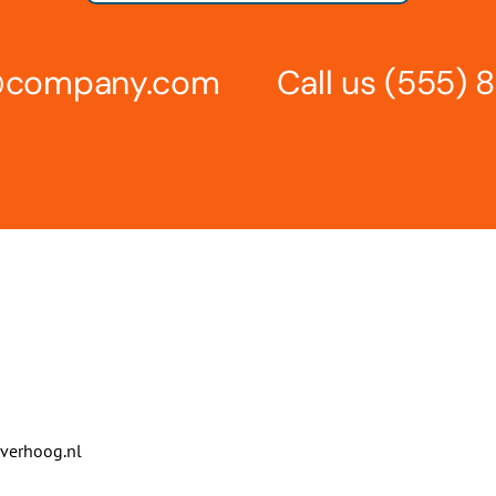
s@company.com
Call us
(555) 
verhoog.nl