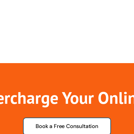
ercharge Your Onli
Book a Free Consultation