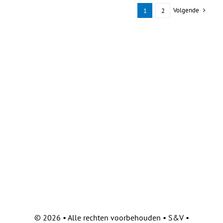
Volgende
1
2
©
2026 • Alle rechten voorbehouden • S&V •